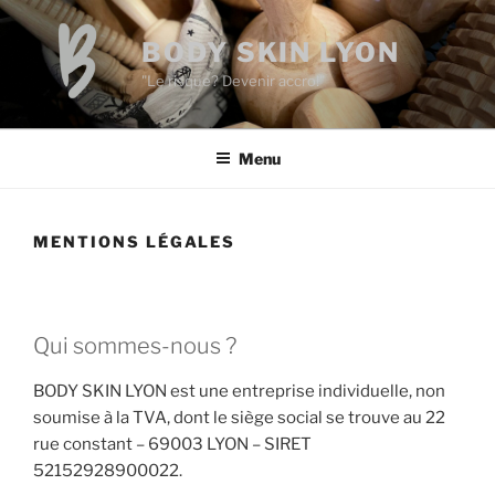
Aller
au
BODY SKIN LYON
contenu
"Le risque? Devenir accro!"
principal
Menu
MENTIONS LÉGALES
Qui sommes-nous ?
BODY SKIN LYON est une entreprise individuelle, non
soumise à la TVA, dont le siège social se trouve au 22
rue constant – 69003 LYON – SIRET
52152928900022.